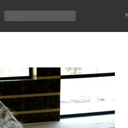
Search
S
for: