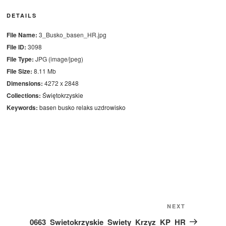
DETAILS
File Name:
3_Busko_basen_HR.jpg
File ID:
3098
File Type:
JPG (image/jpeg)
File Size:
8.11 Mb
Dimensions:
4272 x 2848
Collections:
Świętokrzyskie
Keywords:
basen
busko
relaks
uzdrowisko
Next
NEXT
Post
0663_Swietokrzyskie_Swiety_Krzyz_KP_HR