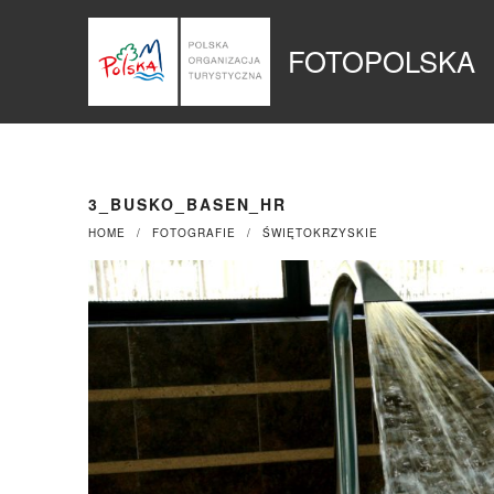
Przejdź
Panel zarządzania plikami cookies
do
FOTOPOLSKA
treści
3_BUSKO_BASEN_HR
HOME
FOTOGRAFIE
ŚWIĘTOKRZYSKIE