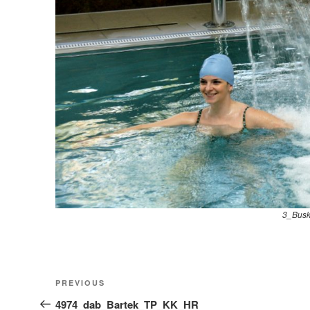
3_Bus
Nawigacja
Previous
PREVIOUS
wpisu
Post
4974_dab_Bartek_TP_KK_HR