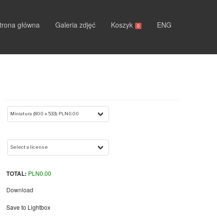
trona główna
Galeria zdjęć
Koszyk
ENG
0
TOTAL:
PLN
0.00
Download
Save to Lightbox