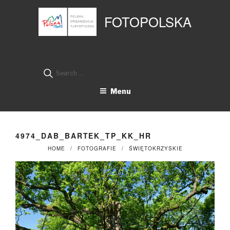
Przejdź
Panel zarządzania plikami cookies
do
FOTOPOLSKA
treści
Search
for:
Menu
4974_DAB_BARTEK_TP_KK_HR
HOME
FOTOGRAFIE
ŚWIĘTOKRZYSKIE