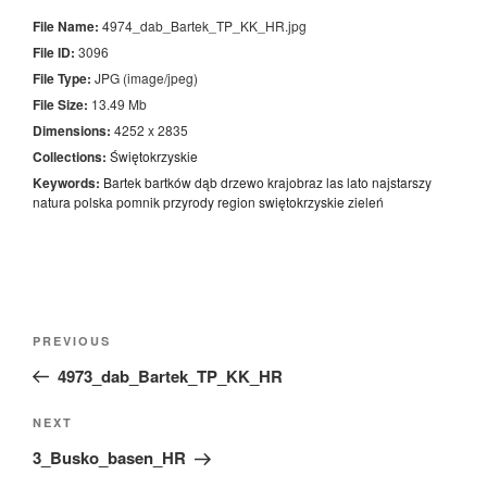
File Name:
4974_dab_Bartek_TP_KK_HR.jpg
File ID:
3096
File Type:
JPG (image/jpeg)
File Size:
13.49 Mb
Dimensions:
4252 x 2835
Collections:
Świętokrzyskie
Keywords:
Bartek
bartków
dąb
drzewo
krajobraz
las
lato
najstarszy
natura
polska
pomnik
przyrody
region
swiętokrzyskie
zieleń
Nawigacja
Previous
PREVIOUS
wpisu
Post
4973_dab_Bartek_TP_KK_HR
Next
NEXT
Post
3_Busko_basen_HR