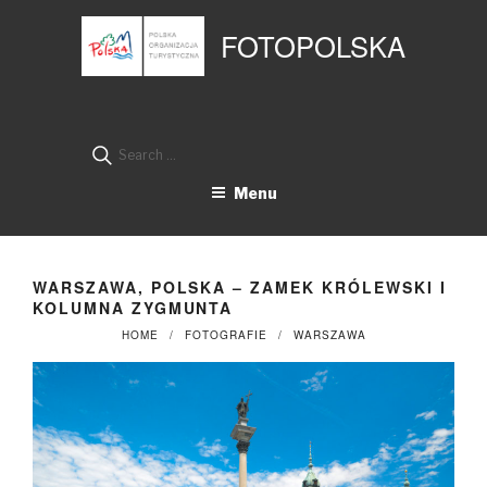
Przejdź
Panel zarządzania plikami cookies
do
FOTOPOLSKA
treści
Search
for:
Menu
WARSZAWA, POLSKA – ZAMEK KRÓLEWSKI I
KOLUMNA ZYGMUNTA
HOME
FOTOGRAFIE
WARSZAWA