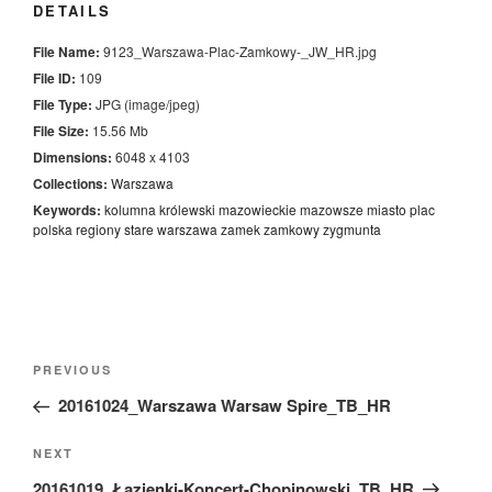
DETAILS
File Name:
9123_Warszawa-Plac-Zamkowy-_JW_HR.jpg
File ID:
109
File Type:
JPG (image/jpeg)
File Size:
15.56 Mb
Dimensions:
6048 x 4103
Collections:
Warszawa
Keywords:
kolumna
królewski
mazowieckie
mazowsze
miasto
plac
polska
regiony
stare
warszawa
zamek
zamkowy
zygmunta
Nawigacja
Previous
PREVIOUS
wpisu
Post
20161024_Warszawa Warsaw Spire_TB_HR
Next
NEXT
Post
20161019_Łazienki-Koncert-Chopinowski_TB_HR