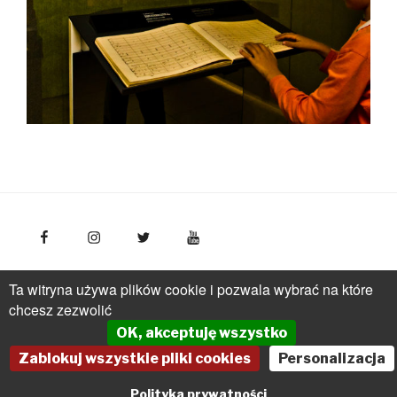
FotoPolska
Polska Organizacja Turystyczna, ul.
Ta witryna używa plików cookie i pozwala wybrać na które
Młynarska 42, VI piętro, 01-171 Warszawa
Polska
tel.: +
chcesz zezwolić
(48 22) 536 70 70
OK, akceptuję wszystko
pot@pot.gov.pl | www.pot.gov.pl | www.polska.travel
Zablokuj wszystkie pliki cookies
Personalizacja
Powered by Graph Paper Press
Polityka prywatności