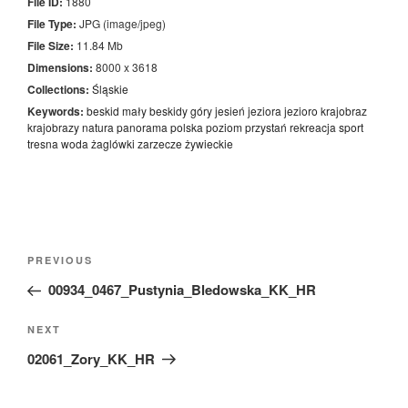
File ID:
1880
File Type:
JPG (image/jpeg)
File Size:
11.84 Mb
Dimensions:
8000 x 3618
Collections:
Śląskie
Keywords:
beskid mały
beskidy
góry
jesień
jeziora
jezioro
krajobraz
krajobrazy
natura
panorama
polska
poziom
przystań
rekreacja
sport
tresna
woda
żaglówki
zarzecze
żywieckie
Nawigacja
Previous
PREVIOUS
wpisu
Post
00934_0467_Pustynia_Bledowska_KK_HR
Next
NEXT
Post
02061_Zory_KK_HR