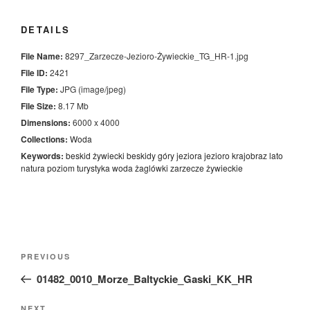
DETAILS
File Name:
8297_Zarzecze-Jezioro-Żywieckie_TG_HR-1.jpg
File ID:
2421
File Type:
JPG (image/jpeg)
File Size:
8.17 Mb
Dimensions:
6000 x 4000
Collections:
Woda
Keywords:
beskid żywiecki
beskidy
góry
jeziora
jezioro
krajobraz
lato
natura
poziom
turystyka
woda
żaglówki
zarzecze
żywieckie
Nawigacja
Previous
PREVIOUS
wpisu
Post
01482_0010_Morze_Baltyckie_Gaski_KK_HR
NEXT