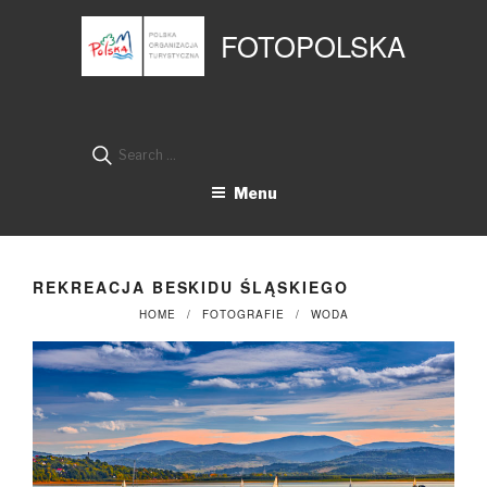
Przejdź
Panel zarządzania plikami cookies
do
FOTOPOLSKA
treści
Search
for:
Menu
REKREACJA BESKIDU ŚLĄSKIEGO
HOME
FOTOGRAFIE
WODA