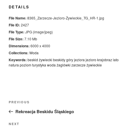
DETAILS
File Name:
8365_Zarzecze-Jezioro-Żywieckie_TG_HR-1.jpg
File ID:
2427
File Type:
JPG (image/jpeg)
File Size:
7.10 Mb
Dimensions:
6000 x 4000
Collections:
Woda
Keywords:
beskid żywiecki
beskidy
góry
jeziora
jezioro
krajobraz
lato
natura
poziom
turystyka
woda
żaglówki
zarzecze
żywieckie
Nawigacja
Previous
PREVIOUS
wpisu
Post
Rekreacja Beskidu Śląskiego
Next
NEXT